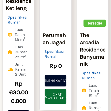
Residence
Ketileng
Spesifikasi
Rumah:
Promo
Tersedia
Luas
Perumah
The
Tanah
2
69 m
an Jagad
Arcadia
Luas
Residence
Spesifikasi
Rumah
Banyuma
2
Rumah:
28 m
nik
Jml.
Rp 0
Kamar
Spesifikasi
2 Unit
Rumah:
SELENGKAPNYA
Rp
Luas
Tanah
630.00
CHAT
2
61 m
WHATSAPP
0.000
Luas
Rumah