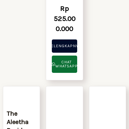
Rp
525.00
0.000
SELENGKAPNYA
CHAT
WHATSAPP
Coming
Soon
The
Aleetha