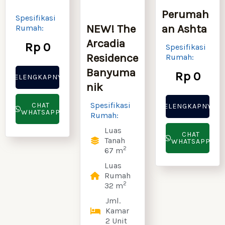
Soon
Perumah
Spesifikasi
NEW! The
an Ashta
Rumah:
Arcadia
Rp 0
Spesifikasi
Residence
Rumah:
Banyuma
Rp 0
SELENGKAPNYA
nik
Spesifikasi
CHAT
SELENGKAPNYA
WHATSAPP
Rumah:
Luas
CHAT
Tanah
WHATSAPP
2
67 m
Luas
Rumah
2
32 m
Jml.
Kamar
2 Unit