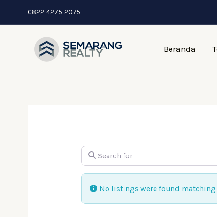
Skip
0822-4275-2075
to
content
Beranda
T
Search for
No listings were found matching